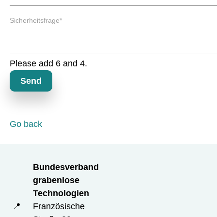
l
y
d
M
f
Sicherheitsfrage
*
a
i
n
e
d
l
a
d
Please add 6 and 4.
t
o
Send
r
y
f
i
Go back
e
l
d
Bundesverband
grabenlose
Technologien
📍
Französische